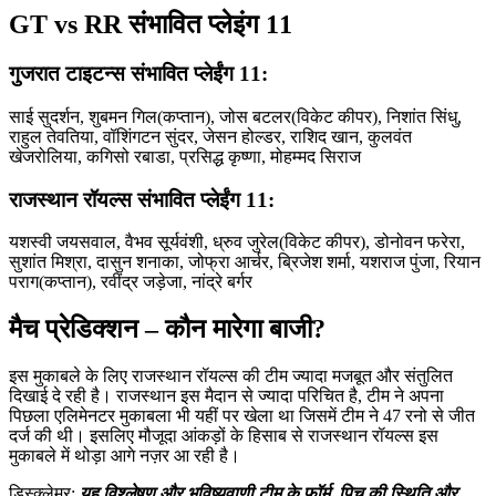
GT vs RR संभावित प्लेइंग 11
गुजरात टाइटन्स संभावित प्लेईंग 11:
साई सुदर्शन, शुबमन गिल(कप्तान), जोस बटलर(विकेट कीपर), निशांत सिंधु,
राहुल तेवतिया, वॉशिंगटन सुंदर, जेसन होल्डर, राशिद खान, कुलवंत
खेजरोलिया, कगिसो रबाडा, प्रसिद्ध कृष्णा, मोहम्मद सिराज
राजस्थान रॉयल्स संभावित प्लेईंग 11:
यशस्वी जयसवाल, वैभव सूर्यवंशी, ध्रुव जुरेल(विकेट कीपर), डोनोवन फरेरा,
सुशांत मिश्रा, दासुन शनाका, जोफ्रा आर्चर, ब्रिजेश शर्मा, यशराज पुंजा, रियान
पराग(कप्तान), रवींद्र जड़ेजा, नांद्रे बर्गर
मैच प्रेडिक्शन – कौन मारेगा बाजी?
इस मुकाबले के लिए राजस्थान रॉयल्स की टीम ज्यादा मजबूत और संतुलित
दिखाई दे रही है। राजस्थान इस मैदान से ज्यादा परिचित है, टीम ने अपना
पिछला एलिमेनटर मुकाबला भी यहीं पर खेला था जिसमें टीम ने 47 रनो से जीत
दर्ज की थी। इसलिए मौजूदा आंकड़ों के हिसाब से राजस्थान रॉयल्स इस
मुकाबले में थोड़ा आगे नज़र आ रही है।
डिस्क्लेमर:
यह विश्लेषण और भविष्यवाणी टीम के फॉर्म, पिच की स्थिति और