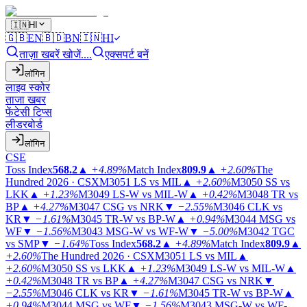
🇮🇳
HI
🇬🇧
EN
🇧🇩
BN
🇮🇳
HI
ताज़ा खबरें खोजें....
एक्सपर्ट बनें
लॉगिन
लाइव स्कोर
ताजा खबर
फेंटेसी टिप्स
लीडरबोर्ड
लॉगिन
CSE
Toss Index
568.2
▲
+4.89%
Match Index
809.9
▲
+2.60%
The
Hundred 2026 · CSX
M3051
LS vs MIL
▲
+2.60%
M3050
SS vs
LKK
▲
+1.23%
M3049
LS-W vs MIL-W
▲
+0.42%
M3048
TR vs
BP
▲
+4.27%
M3047
CSG vs NRK
▼
−2.55%
M3046
CLK vs
KR
▼
−1.61%
M3045
TR-W vs BP-W
▲
+0.94%
M3044
MSG vs
WF
▼
−1.56%
M3043
MSG-W vs WF-W
▼
−5.00%
M3042
TGC
vs SMP
▼
−1.64%
Toss Index
568.2
▲
+4.89%
Match Index
809.9
▲
+2.60%
The Hundred 2026 · CSX
M3051
LS vs MIL
▲
+2.60%
M3050
SS vs LKK
▲
+1.23%
M3049
LS-W vs MIL-W
▲
+0.42%
M3048
TR vs BP
▲
+4.27%
M3047
CSG vs NRK
▼
−2.55%
M3046
CLK vs KR
▼
−1.61%
M3045
TR-W vs BP-W
▲
+0.94%
M3044
MSG vs WF
▼
−1.56%
M3043
MSG-W vs WF-