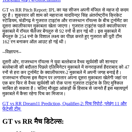
980K members
GT vs RR Pitch Report: IPL का यह सीजन अपनी मंजिल से महज दो कदम
दूर है। शुक्रवार की शाम को महाराजा यादविन्द्र सिंह अंतर्राष्ट्रीय क्रिकेट
स्टेडियम, चंडीगढ़ मे गुजरात टाइटंस और राजस्थान रॉयल्स के बीच टूर्नामेंट का
दूसरा क्वालीफायर मुकाबला खेला जाएगा। गुजरात टाइटंस पहले क्वालीफायर
मुकाबले में रॉयल चैलेंजर बेंगलुरु से 92 रनों से हार गई थी। इस मुकाबले में
बेंगलुरु के 254 रनो के विशाल लक्ष्य का पीछा करते हुए गुजरात की पूरी टीम
162 रन बनाकर ऑल आउट हो गई थी।
--विज्ञापन--
दूसरी ओर, राजस्थान रॉयल्स ने युवा बल्लेबाज वैभव सूर्यवंशी की शानदार
बल्लेबाजी की बदौलत पिछले एलिमिनेटर मुकाबले में सनराइजर्स हैदराबाद को 47
रनों से हरा कर टूर्नामेंट के क्वालीफायर-2 मुकाबले में अपनी जगह बनाई है।
राजस्थान रॉयल्स इस मैदान पर लगातार अपना दूसरा मुकाबला खेलेगी जहां पर
एक बार फिर से वैभव सूर्यवंशी को रोक पाना गुजरात टाइटंस के लिए मुश्किल
साबित हो सकता है। चलिए मौजूदा आंकड़ों के हिसाब से जानते हैं इस महत्वपूर्ण
मुकाबले में कैसा रहेगा पिच का मिजाज।
GT vs RR Dream11 Prediction, Qualifier-2: पिच रिपोर्ट, प्लेइंग 11 और
फेंटेसी टीम
GT vs RR मैच डिटेल्स: