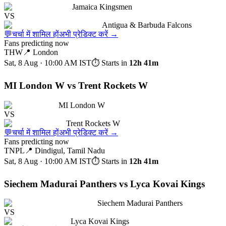
Jamaica Kingsmen
VS
Antigua & Barbuda Falcons
💬
चर्चा में शामिल हों
अभी प्रेडिक्ट करें
→
Fans predicting now
THW
📍
London
Sat, 8 Aug · 10:00 AM
IST
⏱ Starts in
12h 41m
MI London W vs Trent Rockets W
MI London W
VS
Trent Rockets W
💬
चर्चा में शामिल हों
अभी प्रेडिक्ट करें
→
Fans predicting now
TNPL
📍
Dindigul, Tamil Nadu
Sat, 8 Aug · 10:00 AM
IST
⏱ Starts in
12h 41m
Siechem Madurai Panthers vs Lyca Kovai Kings
Siechem Madurai Panthers
VS
Lyca Kovai Kings