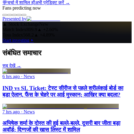
💬
चर्चा में शामिल हों
अभी प्रेडिक्ट करें
→
Fans predicting now
Presented by
▲
Stock Exchange
New
Match Index
809.9
▲
+2.60%
Toss Index
568.2
▲
+4.89%
Start investing ▸
संबंधित समाचार
सब देखें →
6 hrs ago
· News
IND vs SL Ticket: टेस्ट सीरीज से पहले श्रीलंकाई बोर्ड का
बड़ा ऐलान, फैंस के चेहरे पर आई मुस्कान; आखिर क्या बदला?
7 hrs ago
· News
अभिषेक शर्मा के दोस्त की हुई बल्ले-बल्ले, दूसरी बार जीता बड़ा
अवॉर्ड; दिग्गजों की खास लिस्ट में शामिल