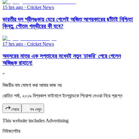
15 hrs ago
·
Cricket News
ভারতীয় দল শ্রীলঙ্কায় হেরে গেলেই অজিত আগরকারের ছাঁটাই নিশ্চিত!
কিন্তু, গৌতম গম্ভীরের কী হবে?
17 hrs ago
·
Cricket News
অবসরের মাত্র এক সপ্তাহের মধ্যেই নতুন 'চাকরি' পেয়ে গেলেন
অজিঙ্ক রাহানে!
“
বিজয়ীর নাম ঘোষণা করা আমার কাজ নয়
রোহিত শর্মা, ২০১৯ বিশ্বকাপ ফাইনালে ইংল্যান্ডকে শিরোপা দেওয়া নিয়ে প্রশ্নে
শেয়ার
সব দেখুন
This website includes
Advertising
নিউজলেটার