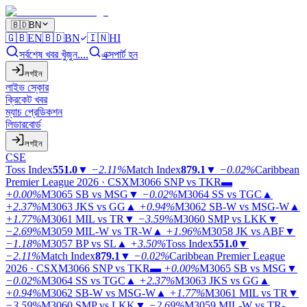
🇧🇩
BN
🇬🇧
EN
🇧🇩
BN
🇮🇳
HI
সর্বশেষ খবর খুঁজুন....
এক্সপার্ট হন
লগইন
লাইভ স্কোর
ক্রিকেট খবর
ম্যাচ প্রেডিকশন
লিডারবোর্ড
লগইন
CSE
Toss Index
551.0
▼
−2.11%
Match Index
879.1
▼
−0.02%
Caribbean
Premier League 2026 · CSX
M3066
SNP vs TKR
▬
+0.00%
M3065
SB vs MSG
▼
−0.02%
M3064
SS vs TGC
▲
+2.37%
M3063
JKS vs GG
▲
+0.94%
M3062
SB-W vs MSG-W
▲
+1.77%
M3061
MIL vs TR
▼
−3.59%
M3060
SMP vs LKK
▼
−2.69%
M3059
MIL-W vs TR-W
▲
+1.96%
M3058
JK vs ABF
▼
−1.18%
M3057
BP vs SL
▲
+3.50%
Toss Index
551.0
▼
−2.11%
Match Index
879.1
▼
−0.02%
Caribbean Premier League
2026 · CSX
M3066
SNP vs TKR
▬
+0.00%
M3065
SB vs MSG
▼
−0.02%
M3064
SS vs TGC
▲
+2.37%
M3063
JKS vs GG
▲
+0.94%
M3062
SB-W vs MSG-W
▲
+1.77%
M3061
MIL vs TR
▼
−3.59%
M3060
SMP vs LKK
▼
−2.69%
M3059
MIL-W vs TR-